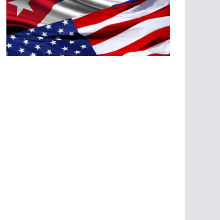
A
G
R
E
SI
O
N
E
S
E
C
O
N
Ó
M
IC
A
S
A
G
R
E