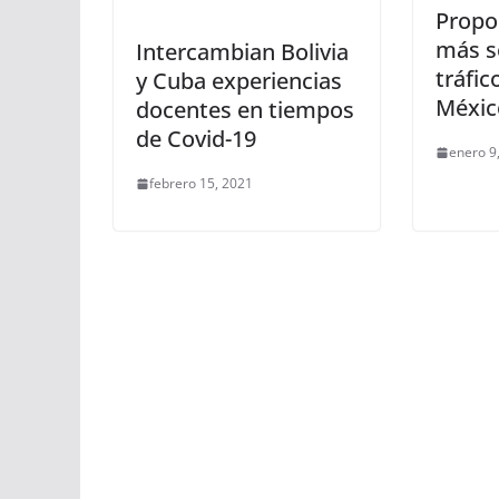
Propo
más s
Intercambian Bolivia
tráfi
y Cuba experiencias
Méxic
docentes en tiempos
de Covid-19
enero 9
febrero 15, 2021