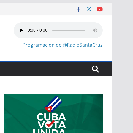
Programación de @RadioSantaCruz