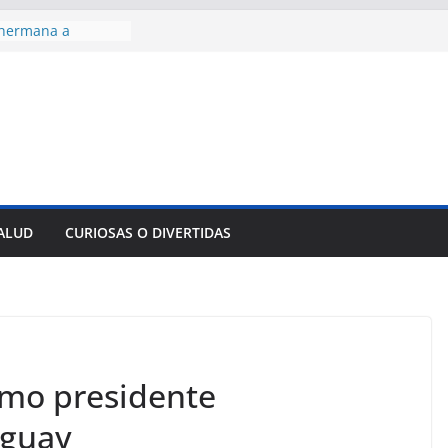
 hermana a
araíso y
normas para el
del comercio
y tradicional:
 beneficios de la
de Comercio
de Ávila
s socioeconómicas
SALUD
CURIOSAS O DIVERTIDAS
edallas de oro en
to Domingo 2026
omo presidente
uguay