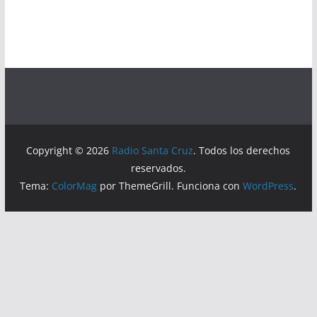
Copyright © 2026
Radio Santa Cruz
. Todos los derechos
reservados.
Tema:
ColorMag
por ThemeGrill. Funciona con
WordPress
.