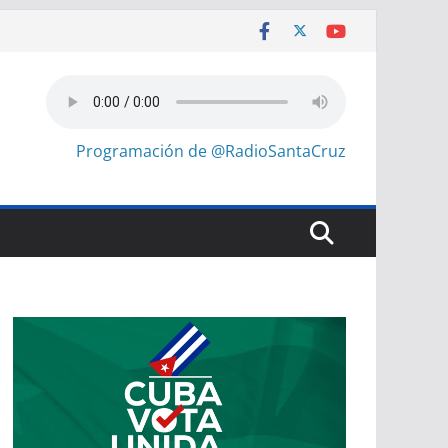
Programación de @RadioSantaCruz