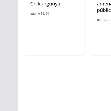
Chikungunya
amena
públi
junio 18, 2014
mayo 17