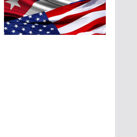
A
G
R
E
SI
O
N
E
S
E
C
O
N
Ó
M
IC
A
S
A
G
R
E