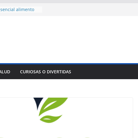
sencial alimento
idos
nsejo de Derechos
an cerco de
a Cuba
des para importar
lsar la movilidad
a
e al Encuentro
 Partidos
reros en La
SALUD
CURIOSAS O DIVERTIDAS
nnovación
mpresa pesquera de
Sur