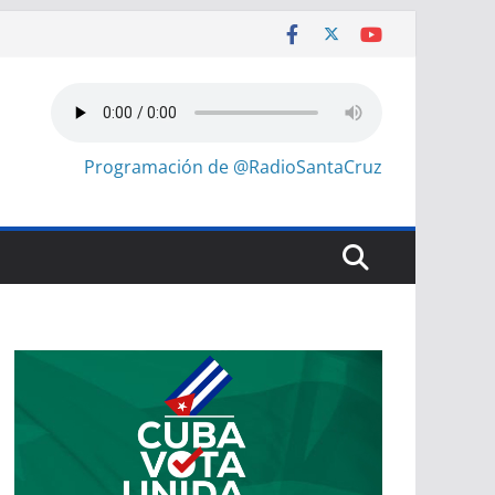
Programación de @RadioSantaCruz