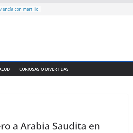
encía con martillo
 Domingo
 aniversario 65 con
sencial alimento
idos
nsejo de Derechos
an cerco de
a Cuba
des para importar
lsar la movilidad
SALUD
CURIOSAS O DIVERTIDAS
a
ero a Arabia Saudita en