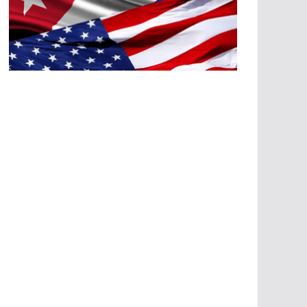
A
G
R
E
SI
O
N
E
S
E
C
O
N
Ó
M
IC
A
S
A
G
R
E
SI