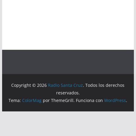
Copyright © 2026
Radio Santa Cruz
. Todos los derechos
reservados.
Tema:
ColorMag
por ThemeGrill. Funciona con
WordPress
.