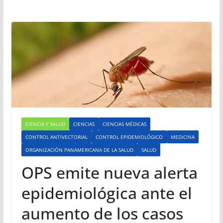
CIENCIA Y SALUD
CIENCIAS
CIENCIAS MÉDICAS
CONTROL ANTIVECTORIAL
CONTROL EPIDEMIOLÓGICO
MEDICINA
ORGANIZACIÓN PANAMERICANA DE LA SALUD
SALUD
OPS emite nueva alerta
epidemiológica ante el
aumento de los casos