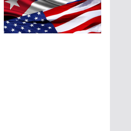
A
G
R
E
SI
O
N
E
S
E
C
O
N
Ó
M
IC
A
S
A
G
R
E