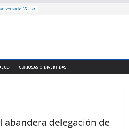
ncía con martillo
 Domingo
aniversario 65 con
mp contra Irán le
 en su propio
e rescate en
lome parcial en
es para importar
SALUD
CURIOSAS O DIVERTIDAS
sar la movilidad
el abandera delegación de