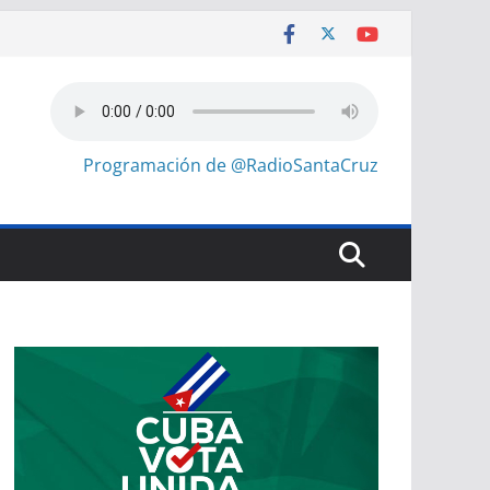
Programación de @RadioSantaCruz