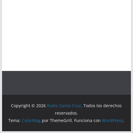
Copyright © 2026
Radio Santa Cruz
. Todos los derechos
reservados.
Tema:
ColorMag
por ThemeGrill. Funciona con
WordPress
.