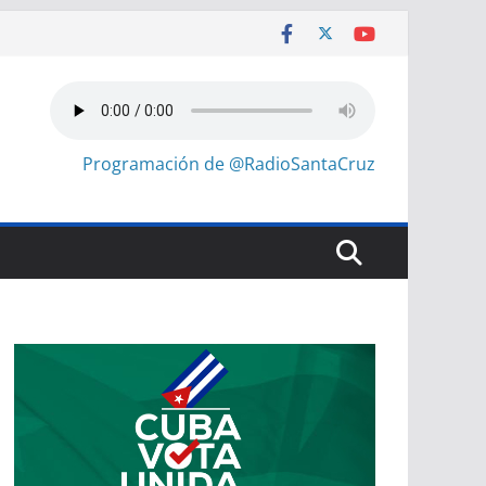
Programación de @RadioSantaCruz