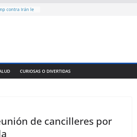
mp contra Irán le
 en su propio
e rescate en
lome parcial en
es para importar
sar la movilidad
ncía con martillo
 Domingo
SALUD
CURIOSAS O DIVERTIDAS
aniversario 65 con
unión de cancilleres por
la