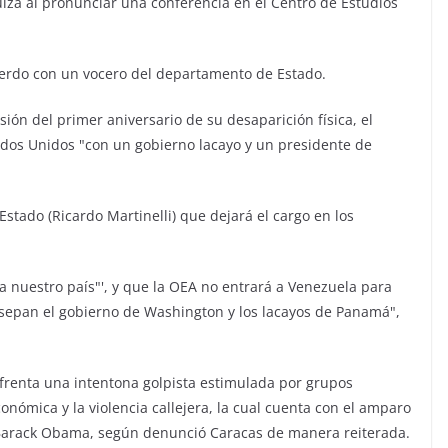
ulza al pronunciar una conferencia en el Centro de Estudios
uerdo con un vocero del departamento de Estado.
ón del primer aniversario de su desaparición física, el
os Unidos "con un gobierno lacayo y un presidente de
stado (Ricardo Martinelli) que dejará el cargo en los
a nuestro país"', y que la OEA no entrará a Venezuela para
o sepan el gobierno de Washington y los lacayos de Panamá",
renta una intentona golpista estimulada por grupos
nómica y la violencia callejera, la cual cuenta con el amparo
 Barack Obama, según denunció Caracas de manera reiterada.