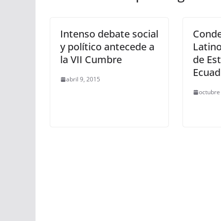
Intenso debate social
Conde
y político antecede a
Latin
la VII Cumbre
de Es
Ecuad
abril 9, 2015
octubre