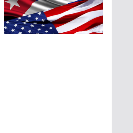
A
G
R
E
SI
O
N
E
S
E
C
O
N
Ó
M
IC
A
S
A
G
R
E